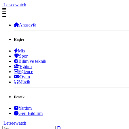
Letseewatch
Anasayfa
Keşfet
Mix
Spor
Bilim ve teknik
Eğitim
Eğlence
Oyun
Müzik
Destek
Yardım
Geri Bildirim
Letseewatch