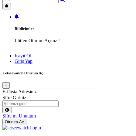
Bildirimler
Lütfen Oturum Açınız !
Kayıt Ol
Giriş Yap
Letseewatch Oturum Aç
×
E-Posta Adresiniz
Şifre Giriniz
Şifre mi Unuttum
Oturum Aç