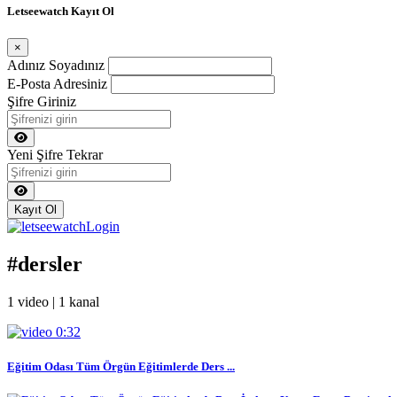
Letseewatch Kayıt Ol
×
Adınız Soyadınız
E-Posta Adresiniz
Şifre Giriniz
Yeni Şifre Tekrar
Kayıt Ol
#dersler
1 video | 1 kanal
0:32
Eğitim Odası Tüm Örgün Eğitimlerde Ders ...