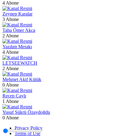
4 Abone
Zeynep Karalar
3 Abone
Taha Ömer Akça
2 Abone
Yazılım Merakı
4 Abone
LETSEEWATCH
2 Abone
Mehmet Akif Kütük
0 Abone
Recep Çaylı
1 Abone
Yusuf Şükrü Özaydoğdu
0 Abone
Privacy Policy
Terms of Use