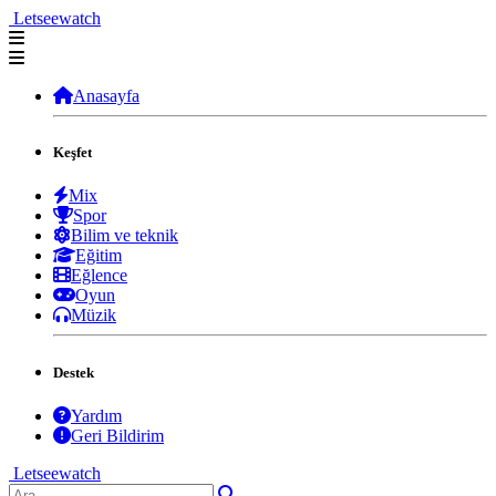
Letseewatch
Anasayfa
Keşfet
Mix
Spor
Bilim ve teknik
Eğitim
Eğlence
Oyun
Müzik
Destek
Yardım
Geri Bildirim
Letseewatch