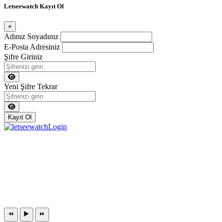
Letseewatch Kayıt Ol
×
Adınız Soyadınız
E-Posta Adresiniz
Şifre Giriniz
Yeni Şifre Tekrar
Kayıt Ol
⏪
▶️
⏩